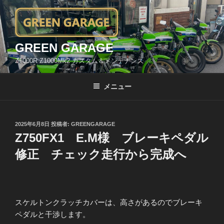
コ
ン
テ
ン
GREEN GARAGE
ツ
Z1000R Z1000Mk2 カスタム＆メンテナンス
へ
ス
メニュー
キ
ッ
プ
投
2025年6月8日
投稿者:
GREENGARAGE
稿
Z750FX1 E.M様 ブレーキペダル
日:
修正 チェック走行から完成へ
スケルトンクラッチカバーは、高さがあるのでブレーキ
ペダルと干渉します。