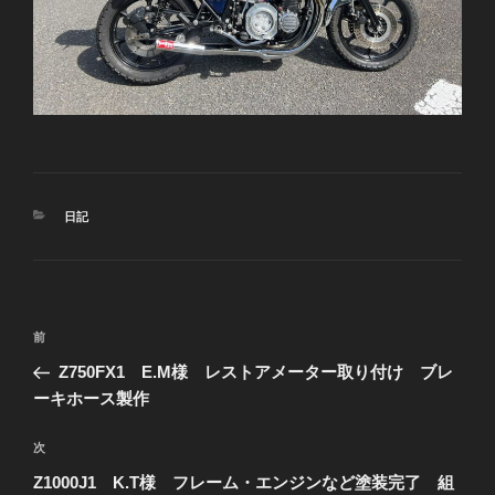
カ
日記
テ
ゴ
リ
ー
投
前
前
稿
の
Z750FX1 E.M様 レストアメーター取り付け ブレ
ナ
投
ーキホース製作
ビ
稿
ゲ
次
次
の
ー
Z1000J1 K.T様 フレーム・エンジンなど塗装完了 組