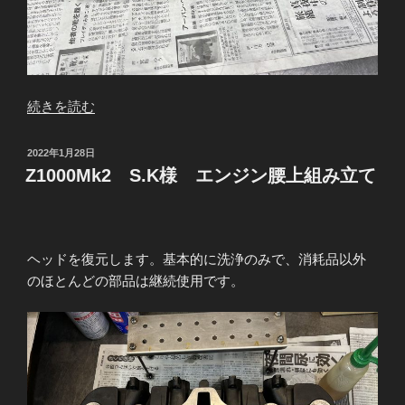
“Z1000Mk2
続きを読む
S.K
様
投
2022年1月28日
キ
稿
Z1000Mk2 S.K様 エンジン腰上組み立て
日:
ャ
ブ
の
ジ
ヘッドを復元します。基本的に洗浄のみで、消耗品以外
ェ
のほとんどの部品は継続使用です。
ッ
テ
ィ
ン
グ