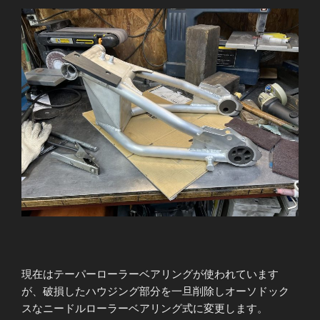
け
と
ヘ
ッ
ド
の
分
解
点
検”
の
現在はテーパーローラーベアリングが使われています
が、破損したハウジング部分を一旦削除しオーソドック
スなニードルローラーベアリング式に変更します。