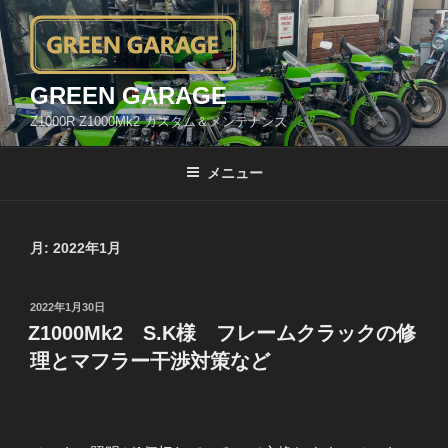
コ
ン
テ
ン
GREEN GARAGE
ツ
Z1000R Z1000Mk2 カスタム＆メンテナンス
へ
ス
メニュー
キ
ッ
プ
月:
2022年1月
投
2022年1月30日
稿
Z1000Mk2 S.K様 フレームクラックの修
日:
理とマフラー干渉対策など