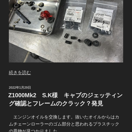
“Z1000Mk2
続きを読む
S.K
様
投
2022年1月29日
フ
稿
Z1000Mk2 S.K様 キャブのジェッティン
日:
レ
グ確認とフレームのクラック？発見
ー
ム
エンジンオイルを交換します。抜いたオイルからはカ
ク
ムチェーンローラーのゴム部分と思われるプラスチック
ラ
の異物が見つかりました。