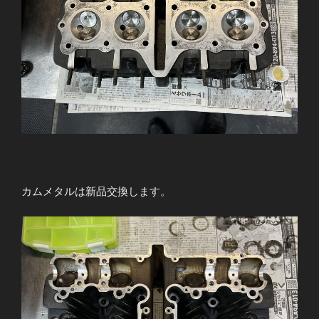
確
認
と
フ
レ
ー
ム
の
ク
ラ
ッ
ク？
カムメタルは新品交換します。
発
見”
の