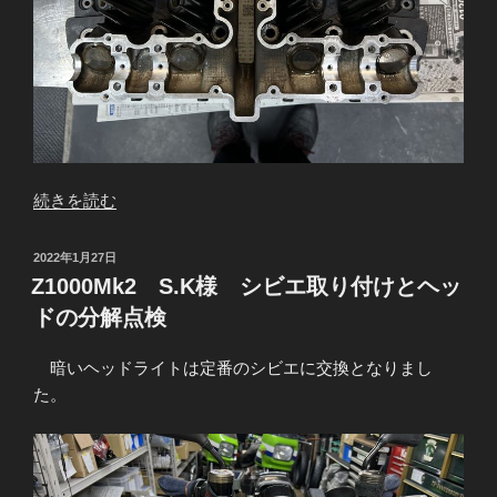
“Z1000Mk2
続きを読む
S.K
様
投
2022年1月27日
エ
稿
Z1000Mk2 S.K様 シビエ取り付けとヘッ
日:
ン
ドの分解点検
ジ
ン
暗いヘッドライトは定番のシビエに交換となりまし
腰
た。
上
組
み
立