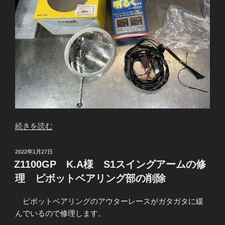
“Z1000Mk2
続きを読む
S.K
様
投
2022年1月27日
シ
稿
Z1100GP K.A様 S1スイングアームの修
日:
ビ
理 ピボットベアリング部の削除
エ
取
ピボットベアリングのアウターレースがガタガタに緩
り
んでいるので修理します。
付