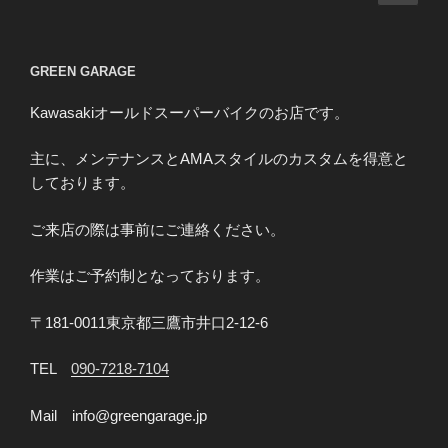
の
稿
イ
ペ
の
ン
ー
ペ
グ
GREEN GARAGE
ジ
ア
ー
ー
Kawasakiオールドスーパーバイクのお店です。
ジ
ム
送
の
主に、メンテナンスとAMAスタイルのカスタムを得意と
り
修
しております。
理
ご来店の際は事前にご連絡ください。
ピ
ボ
作業はご予約制となっております。
ッ
ト
〒181-0011東京都三鷹市井口2-12-6
ベ
ア
TEL
090-7218-7104
リ
ン
Mail info@greengarage.jp
グ
部