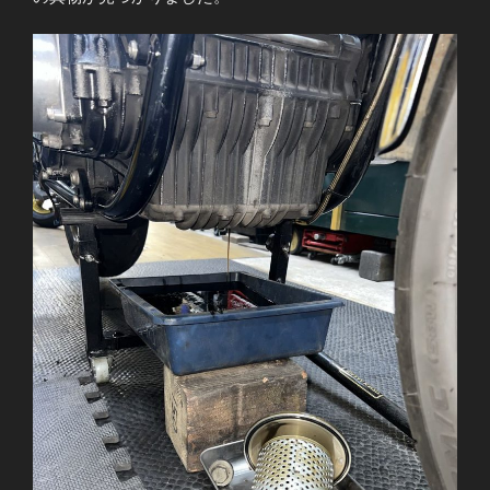
ッ
ク
の
修
理
と
マ
フ
ラ
ー
干
渉
対
策
な
ど”
の