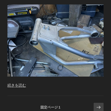
“Z1100GP
続きを読む
K.A
様
S1
投
次
固定ページ
1
ス