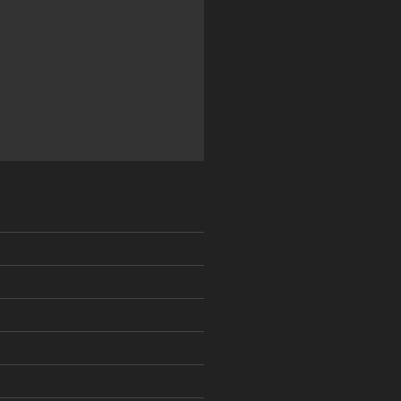
)
)
)
)