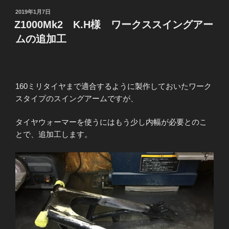
様
投
2019年1月7日
超
稿
Z1000Mk2 K.H様 ワークススイングアー
日:
ワ
ムの追加工
イ
ド
ワ
ー
160ミリタイヤまで適合するように製作しておいたワーク
ク
スタイプのスイングアームですが、
ス
ス
タイヤウォーマーを使うにはもう少し内幅が必要とのこ
イ
とで、追加工します。
ン
グ
ア
ー
ム”
の