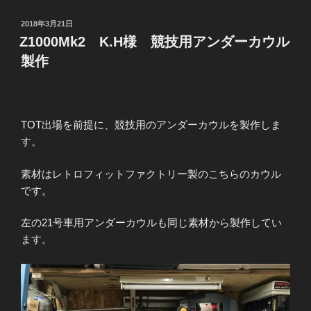
K.H
様
投
2018年3月21日
ワ
稿
Z1000Mk2 K.H様 競技用アンダーカウル
日:
ー
製作
ク
ス
ス
イ
TOT出場を前提に、競技用のアンダーカウルを製作しま
ン
す。
グ
ア
素材はレトロフィットファクトリー製のこちらのカウル
ー
です。
ム
の
左の21号車用アンダーカウルも同じ素材から製作してい
追
ます。
加
工”
の