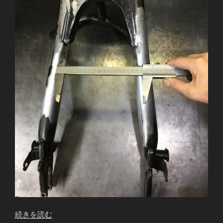
“Z1000Mk2
続きを読む