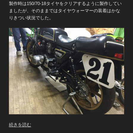
製作時は150/70-18タイヤをクリアするように製作してい
ましたが、そのままではタイヤウォーマーの装着はかな
りきつい状況でした。
“Z1000Mk2
続きを読む
K.H