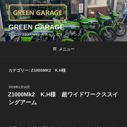
コ
ン
テ
ン
GREEN GARAGE
ツ
Z1000R Z1000Mk2 カスタム＆メンテナンス
へ
ス
メニュー
キ
ッ
プ
カテゴリー:
Z1000MK2 K.H様
投
2019年1月14日
稿
Z1000Mk2 K.H様 超ワイドワークススイ
日:
ングアーム