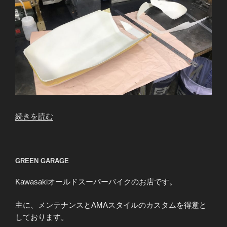
“Z1000Mk2
続きを読む
K.H
様
競
GREEN GARAGE
技
用
Kawasakiオールドスーパーバイクのお店です。
ア
ン
主に、メンテナンスとAMAスタイルのカスタムを得意と
ダ
しております。
ー