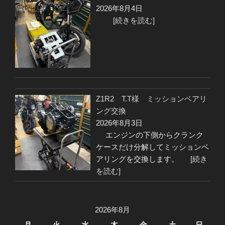
2026年8月4日
[続きを読む]
Z1R2 T.T様 ミッションベアリ
ング交換
2026年8月3日
エンジンの下側からクランク
ケースだけ分解してミッションベ
アリングを交換します。
[続き
を読む]
2026年8月
月
火
水
木
金
土
日