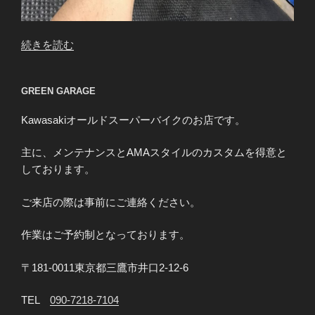
“Z1R1
続きを読む
N.T
様
GREEN GARAGE
レ
イ
Kawasakiオールドスーパーバイクのお店です。
ダ
ウ
主に、メンテナンスとAMAスタイルのカスタムを得意と
ン
しております。
加
工”
ご来店の際は事前にご連絡ください。
の
作業はご予約制となっております。
〒181-0011東京都三鷹市井口2-12-6
TEL
090-7218-7104