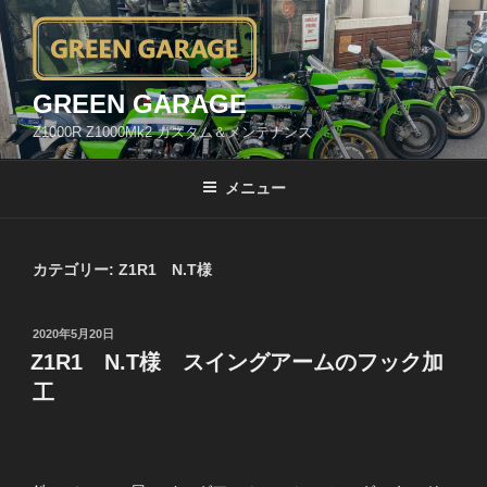
コ
ン
テ
ン
GREEN GARAGE
ツ
Z1000R Z1000Mk2 カスタム＆メンテナンス
へ
ス
メニュー
キ
ッ
プ
カテゴリー:
Z1R1 N.T様
投
2020年5月20日
稿
Z1R1 N.T様 スイングアームのフック加
日:
工