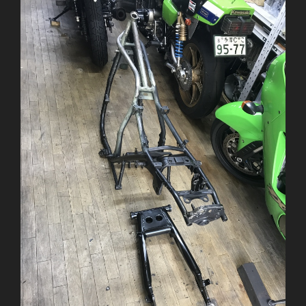
フ
ッ
ク
加
工”
の