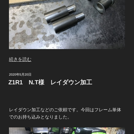
“Z1R1
続きを読む
N.T
様
投
2020年5月20日
ス
稿
Z1R1 N.T様 レイダウン加工
日:
イ
ン
グ
ア
レイダウン加工などのご依頼です。今回はフレーム単体
ー
でのお持ち込みとなりました。
ム
の