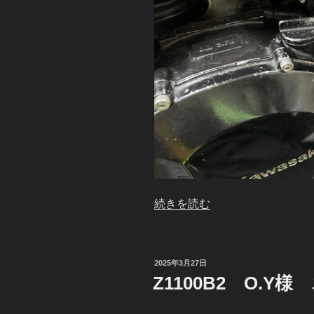
“Z1100B2
続きを読む
O.Y
様
エ
投
2025年3月27日
ン
稿
Z1100B2 O.
日:
ジ
ン