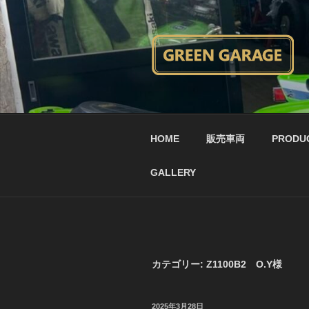
コ
ン
テ
ン
ツ
へ
ス
キ
HOME
販売車両
PRODU
ッ
プ
GALLERY
カテゴリー:
Z1100B2 O.Y様
投
2025年3月28日