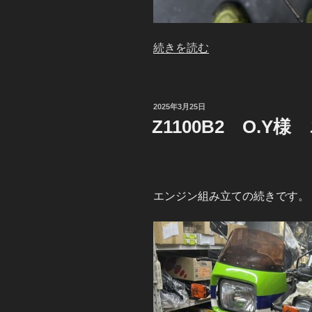
“Z1100B2
続きを読む
O.Y
様
エ
投
2025年3月25日
ン
稿
Z1100B2 O.
日:
ジ
ン
腰
上
エンジン組み立ての続きです。
組
み
立
て”
の