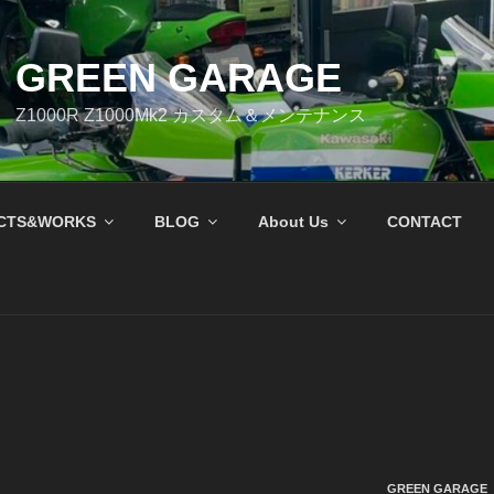
GREEN GARAGE
Z1000R Z1000Mk2 カスタム＆メンテナンス
CTS&WORKS
BLOG
About Us
CONTACT
GREEN GARAGE