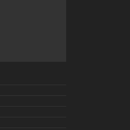
)
)
)