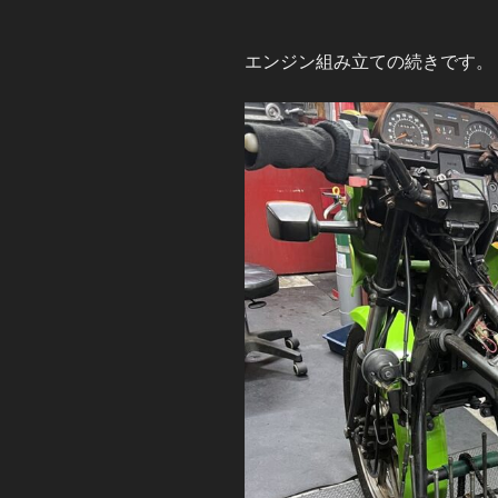
組
み
エンジン組み立ての続きです。
立
て
完
了
試
運
転”
の