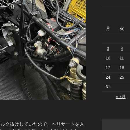
月
火
3
4
10
11
17
18
24
25
31
« 7月
トルク抜けしていたので、ヘリサートを入