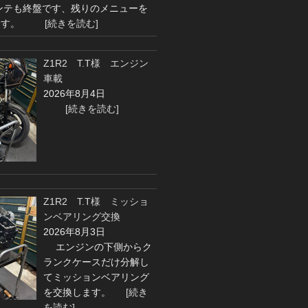
も終盤です、残りのメニューを
めます。
[続きを読む]
Z1R2 T.T様 エンジン
車載
2026年8月4日
[続きを読む]
Z1R2 T.T様 ミッショ
ンベアリング交換
2026年8月3日
エンジンの下側からク
ランクケースだけ分解し
てミッションベアリング
を交換します。
[続き
を読む]