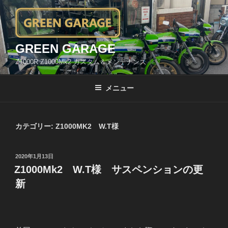
コ
ン
テ
ン
GREEN GARAGE
ツ
Z1000R Z1000Mk2 カスタム＆メンテナンス
へ
ス
メニュー
キ
ッ
プ
カテゴリー:
Z1000MK2 W.T様
投
2020年1月13日
稿
Z1000Mk2 W.T様 サスペンションの更
日:
新