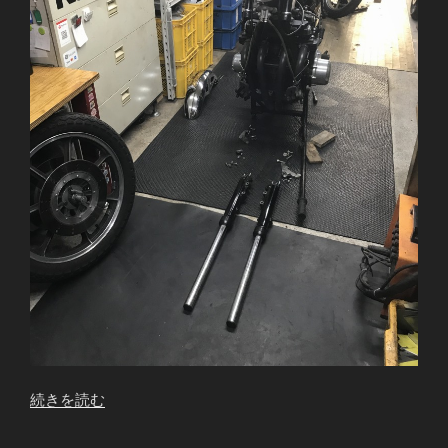
“Z1000Mk2
続きを読む
W.T
様