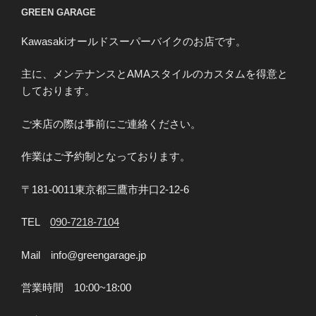
GREEN GARAGE
サ
ス
Kawasakiオールドスーパーバイクのお店です。
ペ
ン
主に、メンテナンスとAMAスタイルのカスタムを得意と
シ
しております。
ョ
ン
ご来店の際は事前にご連絡ください。
の
更
作業はご予約制となっております。
新”
の
〒181-0011東京都三鷹市井口2-12-6
TEL
090-7218-7104
Mail info@greengarage.jp
営業時間 10:00~18:00