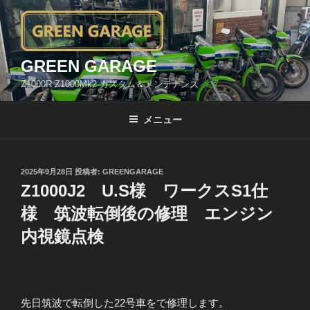
コ
ン
テ
ン
GREEN GARAGE
ツ
Z1000R Z1000Mk2 カスタム＆メンテナンス
へ
ス
メニュー
キ
ッ
プ
投
2025年9月28日
投稿者:
GREENGARAGE
稿
Z1000J2 U.S様 ワークスS1仕
日:
様 筑波転倒後の修理 エンジン
内視鏡点検
先日筑波で転倒した22号車をで修理します。