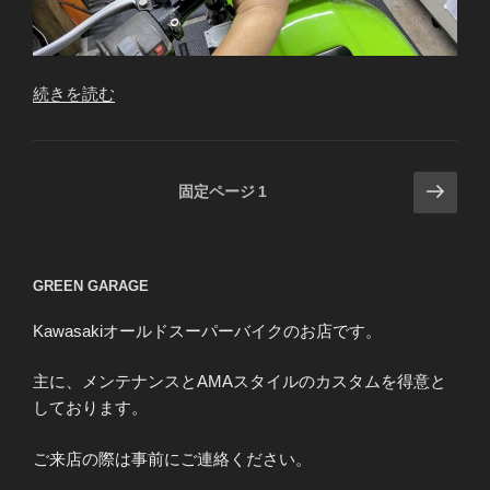
“Z1000J
続きを読む
M.T
様
全
投
次
固定ページ
1
電
の
稿
源
ペ
の
喪
ー
ペ
失”
GREEN GARAGE
ジ
の
ー
Kawasakiオールドスーパーバイクのお店です。
ジ
送
主に、メンテナンスとAMAスタイルのカスタムを得意と
り
しております。
ご来店の際は事前にご連絡ください。