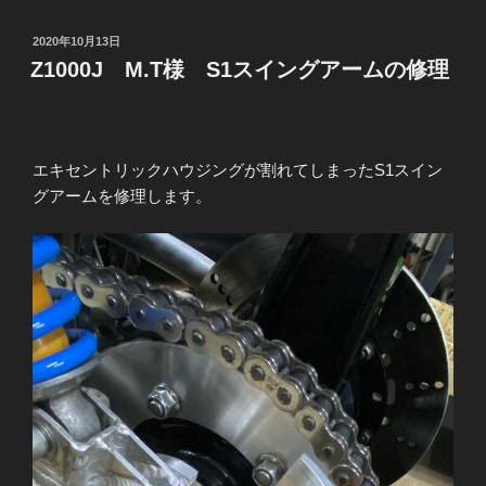
M.T
様
投
2020年10月13日
S1
稿
Z1000J M.T様 S1スイングアームの修理
日:
ス
イ
ン
グ
エキセントリックハウジングが割れてしまったS1スイン
ア
グアームを修理します。
ー
ム
修
理
完
了”
の