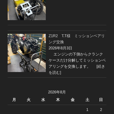
Z1R2 T.T様 ミッションベアリ
ング交換
2026年8月3日
エンジンの下側からクランク
ケースだけ分解してミッションベ
アリングを交換します。
[続き
を読む]
2026年8月
月
火
水
木
金
土
日
1
2