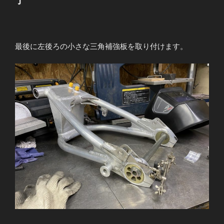
了
喪
失
の
修
最後に左後ろの小さな三角補強板を取り付けます。
理”
の