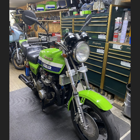
ム
に
ク
ラ
ッ
ク
発
見”
の