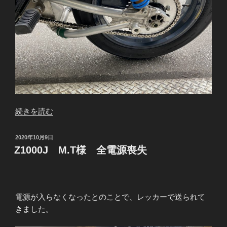
“Z1000J
続きを読む
M.T
様
投
2020年10月9日
S1
稿
Z1000J M.T様 全電源喪失
日:
ス
イ
ン
グ
電源が入らなくなったとのことで、レッカーで送られて
ア
きました。
ー