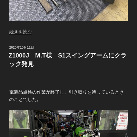
“Z1000J
続きを読む
M.T
様
投
2020年10月11日
S1
稿
Z1000J M.T様 S1スイングアームにクラ
日:
ス
ック発見
イ
ン
グ
ア
電装品点検の作業が終了し、引き取りを待っているとき
ー
のことでした。
ム
の
修
理”
の