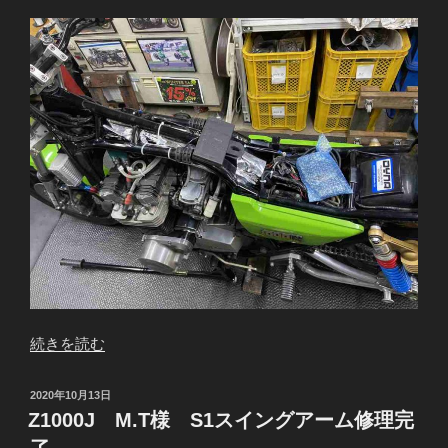
“Z1000J
続きを読む
M.T
様
投
2020年10月13日
電
稿
Z1000J M.T様 S1スイングアーム修理完
日:
源