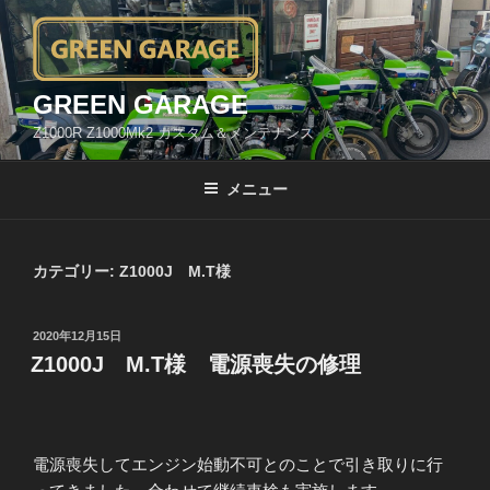
コ
ン
テ
ン
GREEN GARAGE
ツ
Z1000R Z1000Mk2 カスタム＆メンテナンス
へ
ス
メニュー
キ
ッ
プ
カテゴリー:
Z1000J M.T様
投
2020年12月15日
稿
Z1000J M.T様 電源喪失の修理
日:
電源喪失してエンジン始動不可とのことで引き取りに行